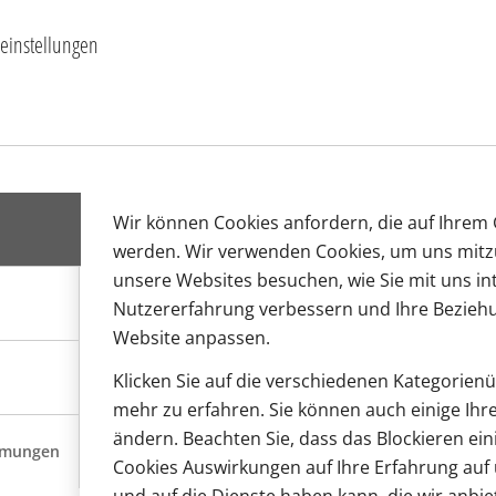
einstellungen
Kaufhaus in Bürstadt umgebaut und gleichzeitig vollständig
war.
 Fokus auch auf einer optischen Aufwertung. Das äußere 
 grauen Fassade verändert.
Wir können Cookies anfordern, die auf Ihrem G
e in zwei kleinere Ladengeschäfte unterteilt. Das 1. Oberge
werden. Wir verwenden Cookies, um uns mitzu
unsere Websites besuchen, wie Sie mit uns int
ke genutzt werden.
Nutzererfahrung verbessern und Ihre Bezieh
Website anpassen.
Klicken Sie auf die verschiedenen Kategorien
mehr zu erfahren. Sie können auch einige Ihre
ändern. Beachten Sie, dass das Blockieren ein
mmungen
Cookies Auswirkungen auf Ihre Erfahrung auf