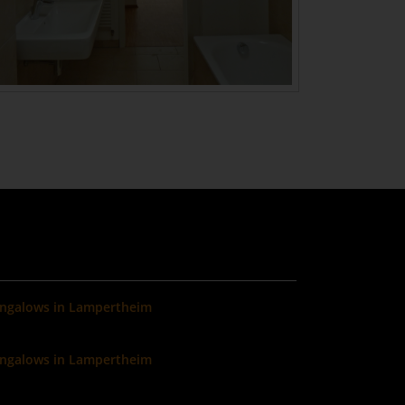
ungalows in Lampertheim
ungalows in Lampertheim