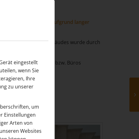
 saniert werden, da es aufgrund langer
Erscheinungsbild des Gebäudes wurde durch
erät eingestellt
schoss wurde für Praxen bzw. Büros
teilen, wenn Sie
eragieren, Ihre
ung zu unserer
überschriften, um
r Einstellungen
iger Arten von
 unseren Websites