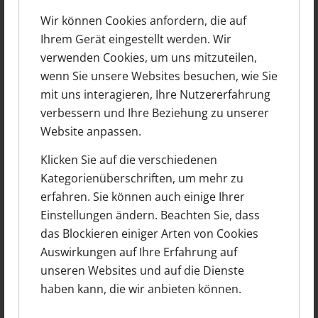
die dem puristischen Ansatz der Bauherrschaft
Wir können Cookies anfordern, die auf
entsprechen.
Ihrem Gerät eingestellt werden. Wir
verwenden Cookies, um uns mitzuteilen,
Im Jahr 2020 wurde zur Wohnraumerweiterung
wenn Sie unsere Websites besuchen, wie Sie
ein neuer Anbau realisiert. Der Anbau wurde mit
mit uns interagieren, Ihre Nutzererfahrung
Klinker-Riemchen gestaltet, was nicht nur zu
verbessern und Ihre Beziehung zu unserer
einem robusten und ansprechenden äußeren
Website anpassen.
Erscheinungsbild beiträgt, sondern auch eine
gewisse Wärme und Charakter dem gesamten
Klicken Sie auf die verschiedenen
Haus verleiht.
Kategorienüberschriften, um mehr zu
erfahren. Sie können auch einige Ihrer
Einstellungen ändern. Beachten Sie, dass
das Blockieren einiger Arten von Cookies
Auswirkungen auf Ihre Erfahrung auf
unseren Websites und auf die Dienste
haben kann, die wir anbieten können.