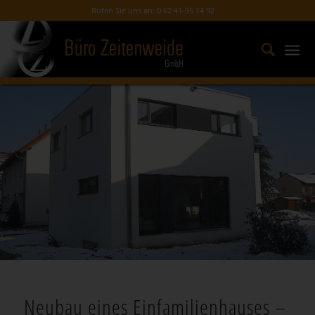
Rufen Sie uns an: 0 62 41-95 14 92
Neubau eines Einfamilienhauses –