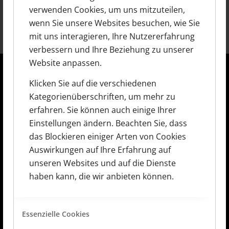
Suchkriterien
verwenden Cookies, um uns mitzuteilen,
wenn Sie unsere Websites besuchen, wie Sie
mit uns interagieren, Ihre Nutzererfahrung
verbessern und Ihre Beziehung zu unserer
Website anpassen.
Klicken Sie auf die verschiedenen
Büro Zeitenweide GmbH
Kategorienüberschriften, um mehr zu
erfahren. Sie können auch einige Ihrer
Seidenbenderstr. 33
Einstellungen ändern. Beachten Sie, dass
D-67549 Worms
das Blockieren einiger Arten von Cookies
Telefon: 0 62 41-95 14 92
Auswirkungen auf Ihre Erfahrung auf
Fax: 0 62 41-95 59 17
unseren Websites und auf die Dienste
E-Mail:
info@zeitenweide.de
haben kann, die wir anbieten können.
Essenzielle Cookies