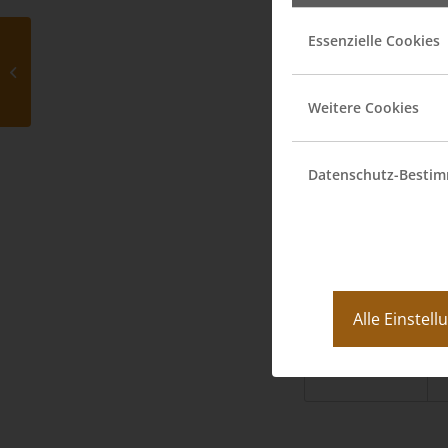
Essenzielle Cookies
Neubau eines EFH in
Lampertheim
Weitere Cookies
Datenschutz-Besti
Eintrag teilen
Alle Einstel