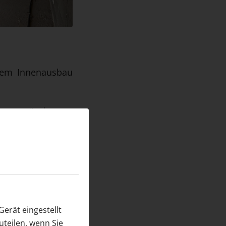
dem Innenausbau
Innenwände aus
ld diese Arbeiten
lossen und die
erät eingestellt
teilen, wenn Sie