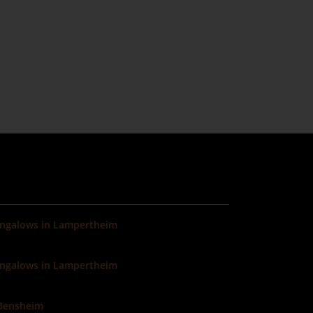
ungalows in Lampertheim
ungalows in Lampertheim
 Bensheim